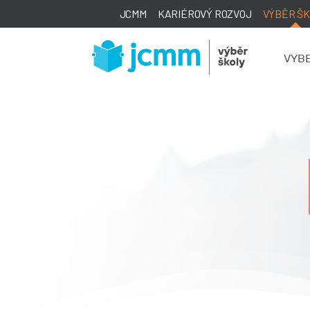
JCMM
KARIÉROVÝ ROZVOJ
VÝBĚR Š
VYBE