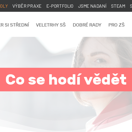
KOLY
VÝBĚR PRAXE
E-PORTFOLIO
JSME NADANÍ
STEAM
R SI STŘEDNÍ
VELETRHY SŠ
DOBRÉ RADY
PRO ZŠ
Co se hodí vědět