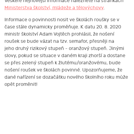
Veškeré nejnovější informace naleznete na stránkách
Ministerstva školství, mládeže a tělovýchovy
.
Informace o povinnosti nosit ve školách roušky se v
čase stále dynamicky proměňuje. K datu 20. 8. 2020
ministr školství Adam Vojtěch prohlásil, že nošení
roušek se bude vázat na tzv. semafor, přesněji na
jeho druhý rizikový stupeň - oranžový stupeň. Jinými
slovy, pokud se situace v daném kraji zhorší a dostane
se přes zelený stupeň k žlutému/oranžovému, bude
nošení roušek ve školách povinné. Upozorňujeme, že
dané nařízení se dozačátku nového školního roku může
opět proměnit!