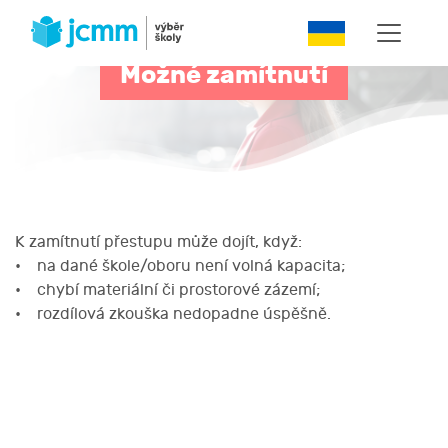
Možné zamítnutí
K zamítnutí přestupu může dojít, když:
• na dané škole/oboru není volná kapacita;
• chybí materiální či prostorové zázemí;
• rozdílová zkouška nedopadne úspěšně.