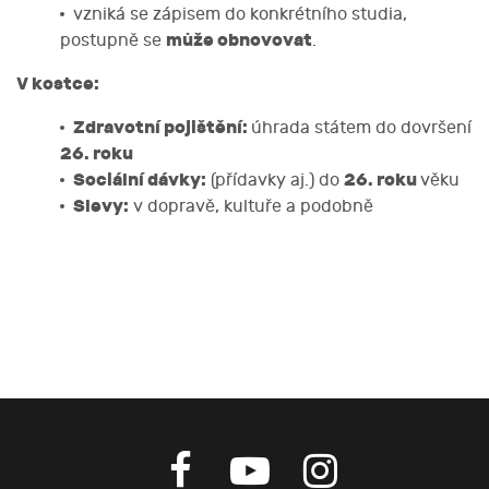
vzniká se zápisem do konkrétního studia,
může obnovovat
postupně se
.
V kostce:
Zdravotní pojištění:
úhrada státem do dovršení
26. roku
Sociální dávky:
26. roku
(přídavky aj.) do
věku
Slevy:
v dopravě, kultuře a podobně