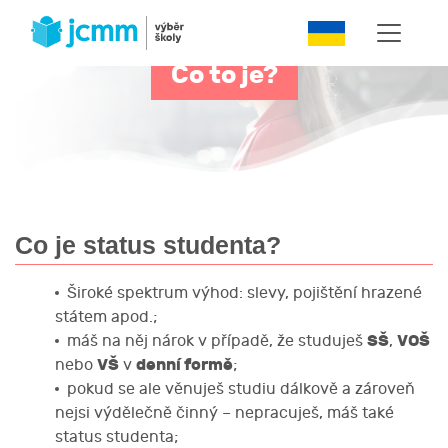
Co to je?
Co je status studenta?
Široké spektrum výhod: slevy, pojištění hrazené
státem apod.;
SŠ
VOŠ
máš na něj nárok v případě, že studuješ
,
VŠ
denní formě
nebo
v
;
pokud se ale věnuješ studiu dálkově a zároveň
nejsi výdělečně činný – nepracuješ, máš také
status studenta;